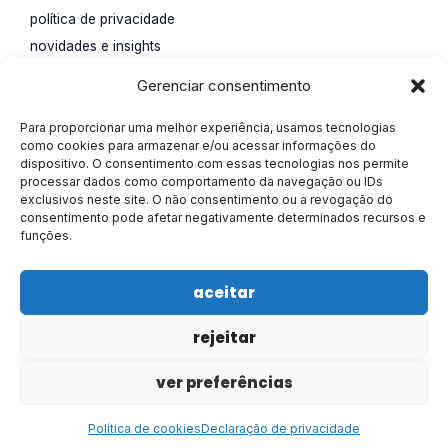
política de privacidade
novidades e insights
impulsione seu negócio
Gerenciar consentimento
contato.
Para proporcionar uma melhor experiência, usamos tecnologias
Rua Santa Catarina, 65,
como cookies para armazenar e/ou acessar informações do
dispositivo. O consentimento com essas tecnologias nos permite
Água Verde, Curitiba, Paraná.
processar dados como comportamento da navegação ou IDs
55 (41) 4113-0207
exclusivos neste site. O não consentimento ou a revogação do
consentimento pode afetar negativamente determinados recursos e
marketing@alisson.online
funções.
aceitar
rejeitar
Todos os direitos reservados © 2026 Alisson
ver preferências
Criado por Alisson
Política de cookies
Declaração de privacidade