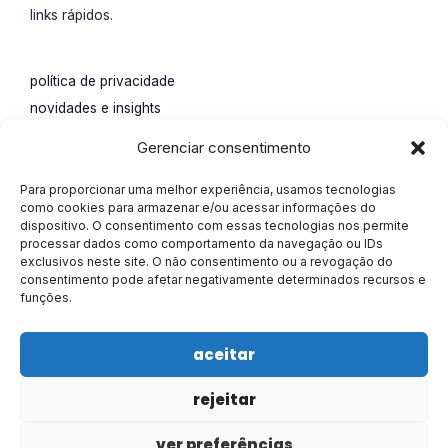
links rápidos.
política de privacidade
novidades e insights
impulsione seu negócio
Gerenciar consentimento
contato.
Para proporcionar uma melhor experiência, usamos tecnologias
Rua Santa Catarina, 65,
como cookies para armazenar e/ou acessar informações do
dispositivo. O consentimento com essas tecnologias nos permite
Água Verde, Curitiba, Paraná.
processar dados como comportamento da navegação ou IDs
55 (41) 4113-0207
exclusivos neste site. O não consentimento ou a revogação do
consentimento pode afetar negativamente determinados recursos e
marketing@alisson.online
funções.
aceitar
rejeitar
Todos os direitos reservados © 2026 Alisson
ver preferências