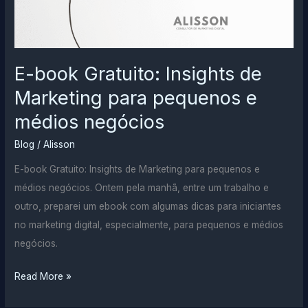
E-book Gratuito: Insights de
Marketing para pequenos e
médios negócios
Blog
/
Alisson
E-book Gratuito: Insights de Marketing para pequenos e
médios negócios. Ontem pela manhã, entre um trabalho e
outro, preparei um ebook com algumas dicas para iniciantes
no marketing digital, especialmente, para pequenos e médios
negócios.
E-
Read More »
book