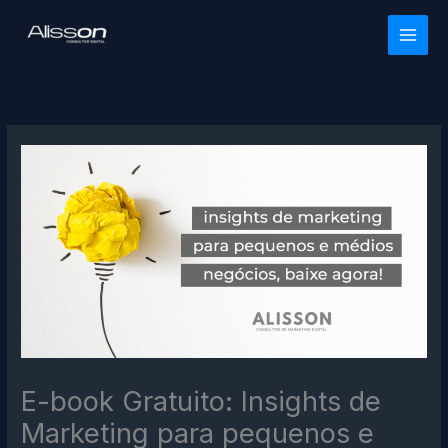
Ir
para
o
conteúdo
E-book Gratuito: Insights de
Marketing para pequenos e