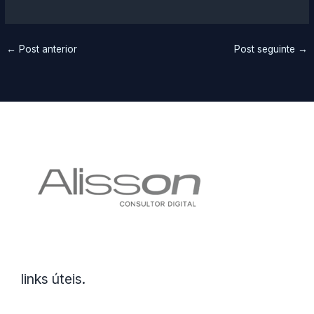
←
Post anterior
Post seguinte
→
links úteis.