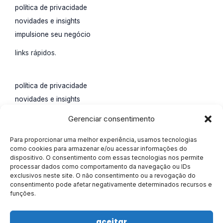
política de privacidade
novidades e insights
impulsione seu negócio
links rápidos.
política de privacidade
novidades e insights
impulsione seu negócio
Gerenciar consentimento
contato.
Para proporcionar uma melhor experiência, usamos tecnologias
Rua Santa Catarina, 65,
como cookies para armazenar e/ou acessar informações do
dispositivo. O consentimento com essas tecnologias nos permite
Água Verde, Curitiba, Paraná.
processar dados como comportamento da navegação ou IDs
55 (41) 4113-0207
exclusivos neste site. O não consentimento ou a revogação do
consentimento pode afetar negativamente determinados recursos e
marketing@alisson.online
funções.
aceitar