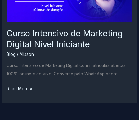
Curso Intensivo de Marketing
Digital Nível Iniciante
Blog
/
Alisson
Curso Intensivo de Marketing Digital com matrículas abertas.
100% online e ao vivo. Converse pelo WhatsApp agora.
Curso
Read More »
Intensivo
de
Marketing
Digital
Nível
Iniciante