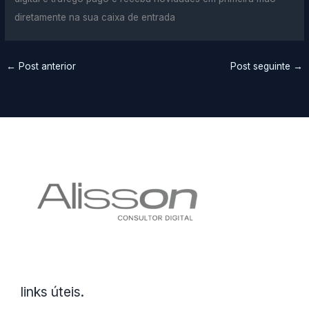
diretamente na sua caixa de entrada
←
Post anterior
Post seguinte
→
links úteis.