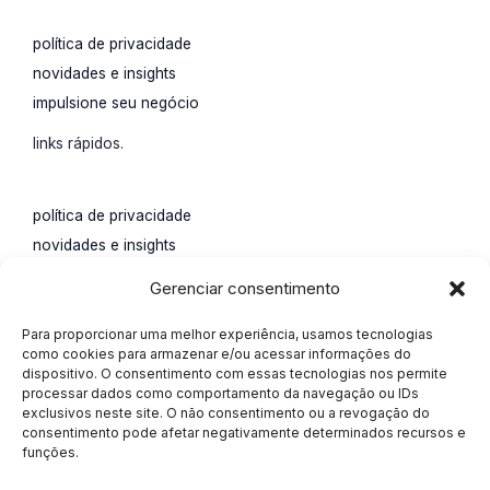
política de privacidade
novidades e insights
impulsione seu negócio
links rápidos.
política de privacidade
novidades e insights
impulsione seu negócio
Gerenciar consentimento
contato.
Para proporcionar uma melhor experiência, usamos tecnologias
Rua Santa Catarina, 65,
como cookies para armazenar e/ou acessar informações do
dispositivo. O consentimento com essas tecnologias nos permite
Água Verde, Curitiba, Paraná.
processar dados como comportamento da navegação ou IDs
55 (41) 4113-0207
exclusivos neste site. O não consentimento ou a revogação do
consentimento pode afetar negativamente determinados recursos e
marketing@alisson.online
funções.