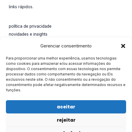
links rápidos.
política de privacidade
novidades e insights
impulsione seu negócio
Gerenciar consentimento
contato.
Para proporcionar uma melhor experiência, usamos tecnologias
Rua Santa Catarina, 65,
como cookies para armazenar e/ou acessar informações do
dispositivo. O consentimento com essas tecnologias nos permite
Água Verde, Curitiba, Paraná.
processar dados como comportamento da navegação ou IDs
55 (41) 4113-0207
exclusivos neste site. O não consentimento ou a revogação do
consentimento pode afetar negativamente determinados recursos e
marketing@alisson.online
funções.
aceitar
rejeitar
Todos os direitos reservados © 2026 Alisson