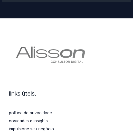
ideias
incríveis
para
seu
pet
shop
arrasar
nas
redes
sociais
e
links úteis.
atrair
mais
clientes!
política de privacidade
novidades e insights
impulsione seu negócio