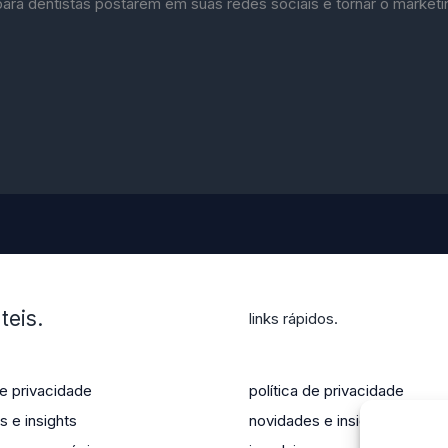
para dentistas postarem em suas redes sociais e tornar o market
teis.
links rápidos.
de privacidade
política de privacidade
 e insights
novidades e insights