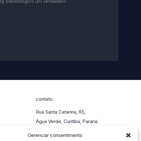
ing odontológico um verdadeiro
contato.
Rua Santa Catarina, 65,
Água Verde, Curitiba, Paraná.
55 (41) 4113-0207
Gerenciar consentimento
marketing@alisson.online