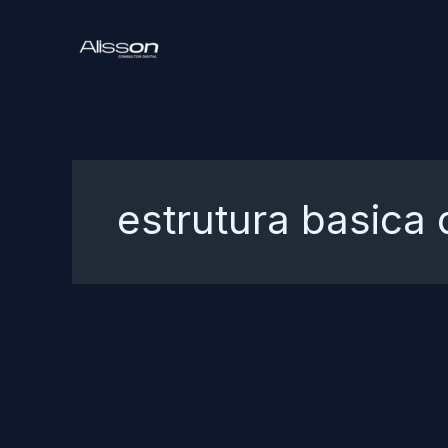
Ir
para
o
conteúdo
estrutura basica