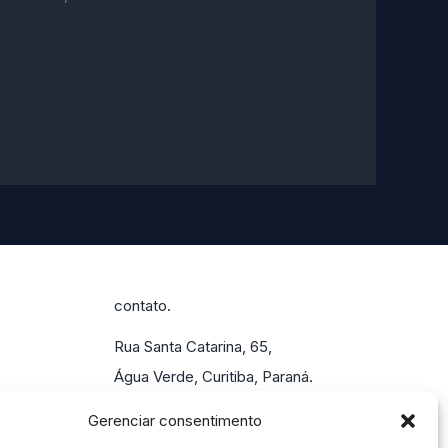
contato.
Rua Santa Catarina, 65,
Água Verde, Curitiba, Paraná.
55 (41) 4113-0207
Gerenciar consentimento
marketing@alisson.online