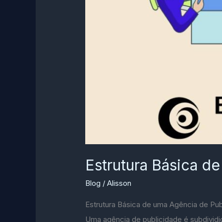
Estrutura Básica d
Blog
/
Alisson
Estrutura Básica de uma Agência de Pub
Uma agência de publicidade é subdividi