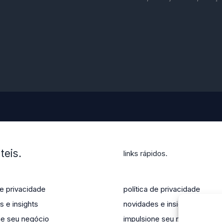
teis.
links rápidos.
de privacidade
política de privacidade
 e insights
novidades e insights
ne seu negócio
impulsione seu negócio