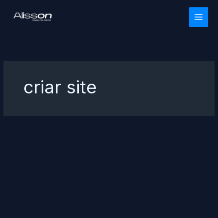
Ir
para
o
conteúdo
criar site