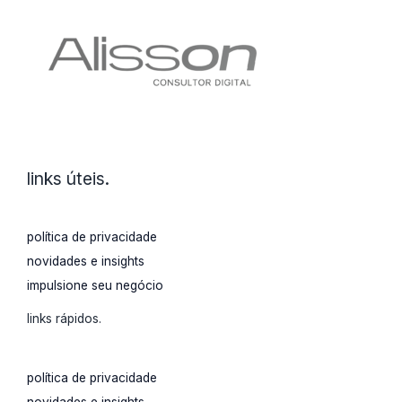
impulsionar
sua
estratégia
em
2023
links úteis.
política de privacidade
novidades e insights
impulsione seu negócio
links rápidos.
política de privacidade
novidades e insights