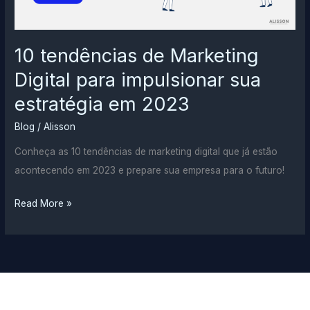
10 tendências de Marketing
Digital para impulsionar sua
estratégia em 2023
Blog
/
Alisson
Conheça as 10 tendências de marketing digital que já estão
acontecendo em 2023 e prepare sua empresa para o futuro!
10
Read More »
tendências
de
Marketing
Digital
para