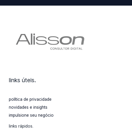
mídias:
france
is
in
the
air.
links úteis.
política de privacidade
novidades e insights
impulsione seu negócio
links rápidos.