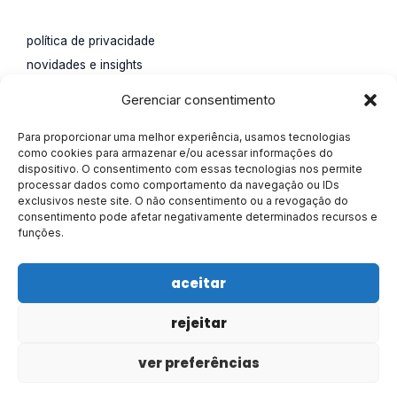
política de privacidade
novidades e insights
impulsione seu negócio
Gerenciar consentimento
contato.
Para proporcionar uma melhor experiência, usamos tecnologias
Rua Santa Catarina, 65,
como cookies para armazenar e/ou acessar informações do
dispositivo. O consentimento com essas tecnologias nos permite
Água Verde, Curitiba, Paraná.
processar dados como comportamento da navegação ou IDs
55 (41) 4113-0207
exclusivos neste site. O não consentimento ou a revogação do
consentimento pode afetar negativamente determinados recursos e
marketing@alisson.online
funções.
aceitar
rejeitar
Todos os direitos reservados © 2026 Alisson
ver preferências
Criado por Alisson