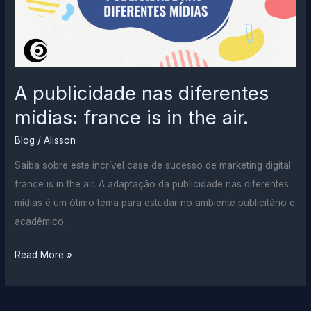
A publicidade nas diferentes
mídias: france is in the air.
Blog
/
Alisson
Saiba sobre este incrível case de sucesso de marketing digital
france is in the air. A adaptação da publicidade nas diferentes
mídias é um ótimo tema para estudar no ambiente publicitário e
acadêmico.
A
Read More »
publicidade
nas
diferentes