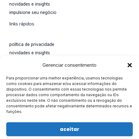
novidades e insights
impulsione seu negócio
links rápidos.
política de privacidade
novidades e insights
impulsione seu negócio
Gerenciar consentimento
contato.
Para proporcionar uma melhor experiência, usamos tecnologias
Rua Santa Catarina, 65,
como cookies para armazenar e/ou acessar informações do
dispositivo. O consentimento com essas tecnologias nos permite
Água Verde, Curitiba, Paraná.
processar dados como comportamento da navegação ou IDs
55 (41) 4113-0207
exclusivos neste site. O não consentimento ou a revogação do
consentimento pode afetar negativamente determinados recursos e
marketing@alisson.online
funções.
aceitar